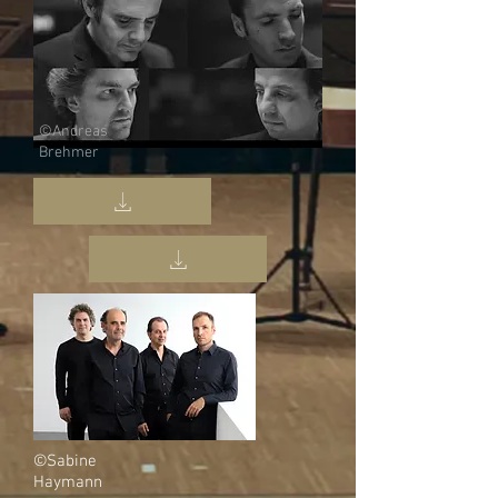
©Andreas
Brehmer
©Sabine
Haymann